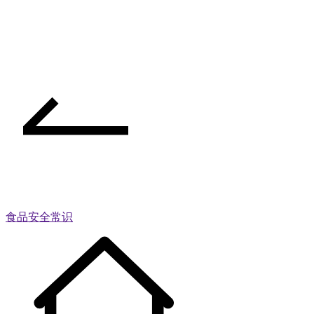
食品安全常识