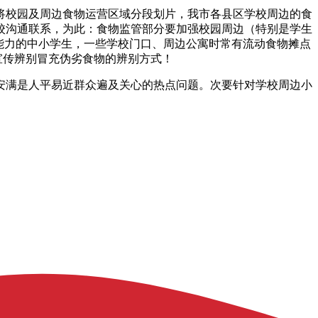
校园及周边食物运营区域分段划片，我市各县区学校周边的食
校沟通联系，为此：食物监管部分要加强校园周边（特别是学生
能力的中小学生，一些学校门口、周边公寓时常有流动食物摊点
宣传辨别冒充伪劣食物的辨别方式！
满是人平易近群众遍及关心的热点问题。次要针对学校周边小