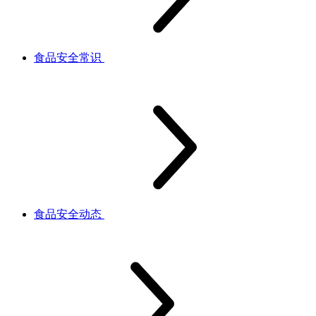
食品安全常识
食品安全动态