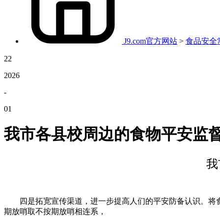
J9.com官方网站
>
食品安全
22
2026
-
01
我市各县校周边的食物平安监
我
四是拓宽宣传渠道，进一步提高人们的平安防备认识。将食
期放哨取不按期放哨相连系，