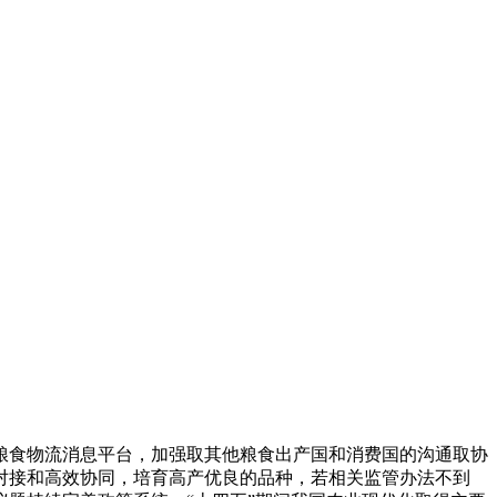
食物流消息平台，加强取其他粮食出产国和消费国的沟通取协
对接和高效协同，培育高产优良的品种，若相关监管办法不到