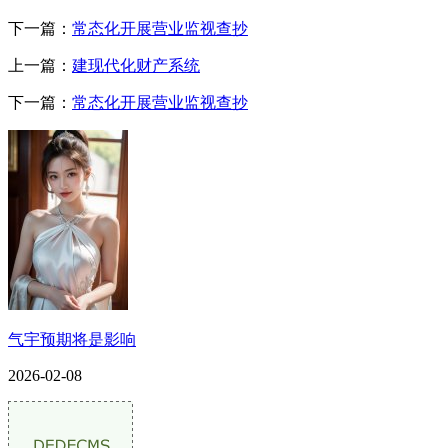
下一篇：
常态化开展营业监视查抄
上一篇：
建现代化财产系统
下一篇：
常态化开展营业监视查抄
气宇预期将是影响
2026-02-08