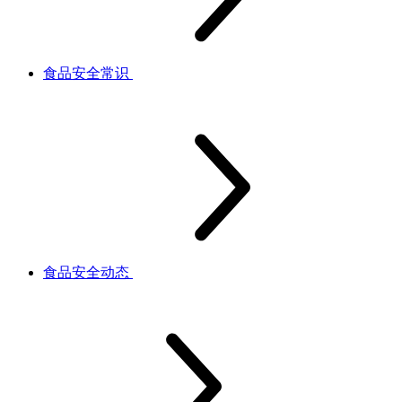
食品安全常识
食品安全动态