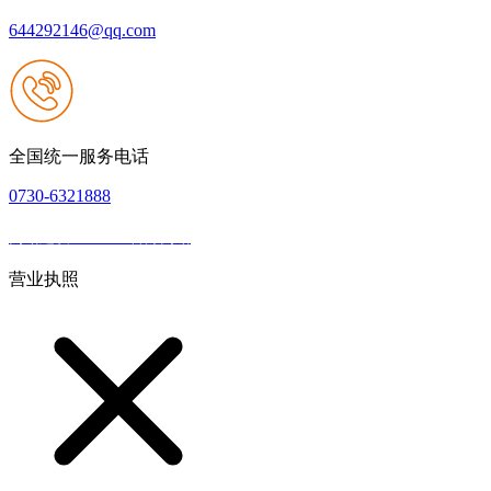
644292146@qq.com
全国统一服务电话
0730-6321888
网站建设：J9.com官方网站
|
网站地图
本网站支持IPV6
营业执照