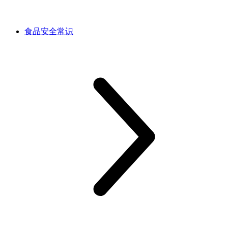
食品安全常识