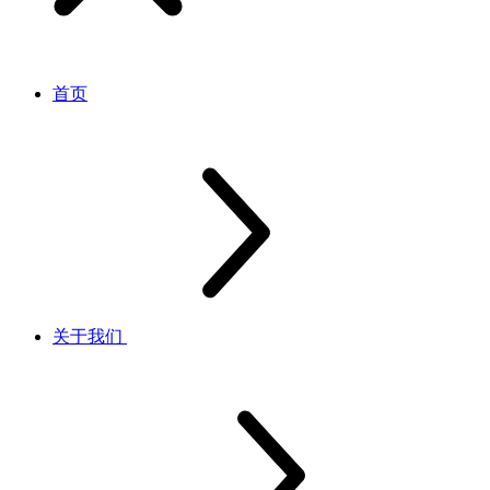
首页
关于我们