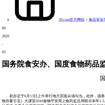
J9.com官方网站
>
食品安全
09
2026
-
03
国务院食安办、国度食物药品监
初步定于6月13日上午举行地方层面从场勾当，此外，国务院
物存案引见》大课堂2016食物平安周上食药监总局暗示本年1