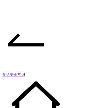
食品安全常识