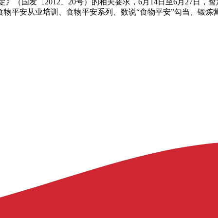
国发〔2012〕20号）的相关要求，6月14日至6月27日，暂定
物平安从业培训、食物平安系列、数说“食物平安”勾当、锻炼营