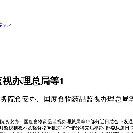
常识
>
视办理总局等1
国务院食安办、国度食物药品监视办理总局等
食安办、国度食物药品监视办理总局等17部分近日结合下发通知
-5月监视抽检不及格食物96批次14个部分将先后举办“部委从题