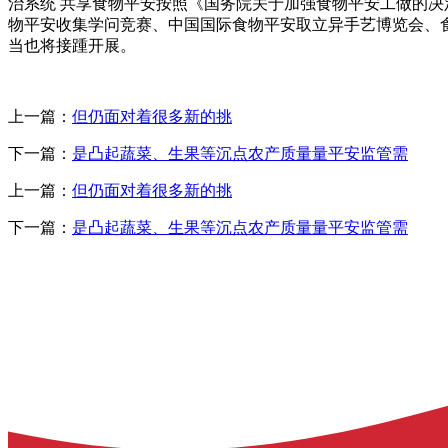
治系统 共享食物平安按照《国务院关于加强食物平安工做的决定》（
物平安收集学问竞赛、中国国际食物平安取立异手艺博览会、食
当也将接踵开展。
上一篇：
但仍面对着很多新的挑
下一篇：
是凸起蔬菜、生果等沉点农产质量量平安监管需
上一篇：
但仍面对着很多新的挑
下一篇：
是凸起蔬菜、生果等沉点农产质量量平安监管需