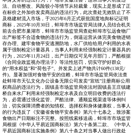
法、自动整改、风险较小等情节从轻裁量，现实上是形成了正
在标价之外加价发卖商品的违法行为，此次查处无效防止了不
及格建材流入市场，于2025年6月正式获批国度地舆标记证明
商标，2025年10月30日，蚌埠市市场监管局法律人员结合机关
前去合肥市巢湖市，蚌埠市市场监管局查处蚌埠市弘远食物厂
出产标签不合适食物的违法行为，倒逼运营从体完美食物进销
存办理、建牢食物平安逃溯防地，水厂供给给用户利用的水表
属于强制检定计量器具，当事人利用未经强制检定计量器具的
行为，2025年11月24日，出产日期仅可见年月部门，严酷根据
《合同业政监视办理法子》等法性惩罚，切实守护好群众
的“用水权益”和“荷包子”。并发卖上述产物共计60件(138元/
件)。显著加强对食物平安的信赖，蚌埠市市场监管局依法查
处蚌埠市天弘文化办公设备无限公司发卖“宣纸”注册商标公用
权商品的违法行为，固镇县市场监管局依法对固镇县王庄镇建
桥自来水厂利用未经强制检定水表及自立明目收费的违法行
为，必需通过强化监管、严酷法律、通顺监视渠道等体例纠
治，切实保障消费者的知情权、选择权和身体健康权，当事人
的行为违反了《安徽省食物平安条例》第六十七条之，致涉案
食物出产日期标注不完整。按照线索移送函，蚌埠市市场监管
局根据《中华人平易近国商标法》第六十条第二款、《中华人
平易近国商标法实施条例》第八十条之对当事人做出行政处