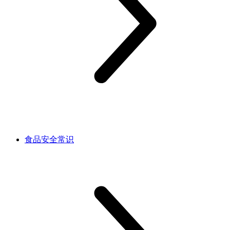
食品安全常识