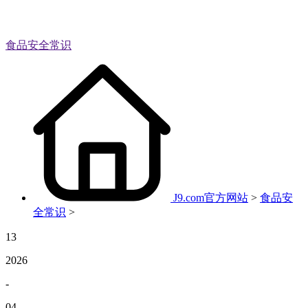
食品安全常识
J9.com官方网站
>
食品安
全常识
>
13
2026
-
04