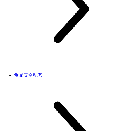
食品安全动态