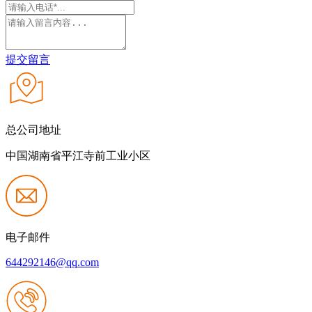
提交留言
总公司地址
中国湖南省平江寺前工业小区
电子邮件
644292146@qq.com