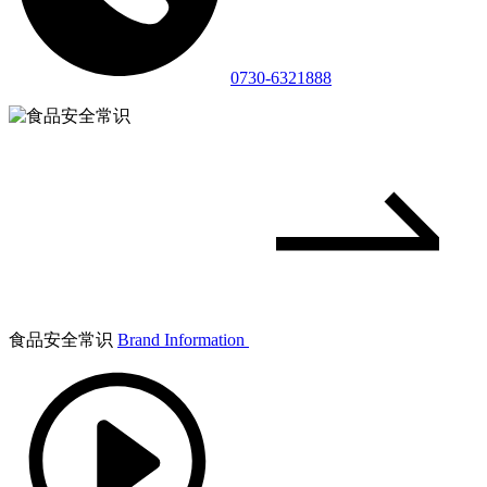
0730-6321888
食品安全常识
Brand Information