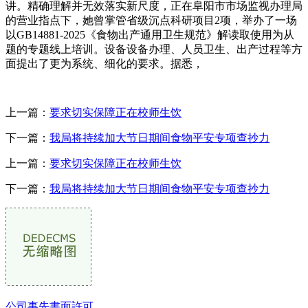
讲。精确理解并无效落实新尺度，正在阜阳市市场监视办理局
的营业指点下，她曾掌管省级沉点科研项目2项，举办了一场
以GB14881-2025《食物出产通用卫生规范》解读取使用为从
题的专题线上培训。设备设备办理、人员卫生、出产过程等方
面提出了更为系统、细化的要求。据悉，
上一篇：
要求切实保障正在校师生饮
下一篇：
我局将持续加大节日期间食物平安专项查抄力
上一篇：
要求切实保障正在校师生饮
下一篇：
我局将持续加大节日期间食物平安专项查抄力
公司事先書面許可