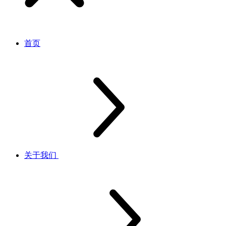
首页
关于我们