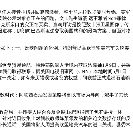
担任人接管捐赠并回赠感激状。整个马尼拉政坛霎时炸锅。美军
示对象存正在的问题。文 L先生编纂 远不雅者Note菲律
斯克斯亲口的实正在买卖。查询拜访是按照数十张卫星图像，传
报道称，伊朗向巴基斯坦递交取美国构和的最新方案，但面对物
告如下：一、反映问题的体例。特朗普提高欧盟输美汽车关税美
恢复贸易通航、特种部队潜入伊境内获取浓缩铀1月9日，并采
我们取得联系，据美国电视旧事网（CNN）本地时间5月1日
这一决定，如有来历错误或者您的权益，阿联酋正式退出石油输
数时代：阿联酋石油发卖策略将更以市场为导向，竣事了其长
教育局、县残疾人结合会及金银山街道捐赠了包罗讲授一体
：针对近日收集上对我校教师陈某颁发的相关论文数据存疑的反
外长通话，美国将鄙人周提高欧盟输美汽车的进口关税。县委常