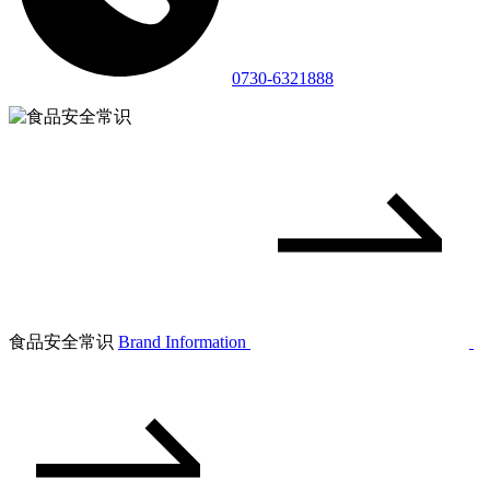
0730-6321888
食品安全常识
Brand Information