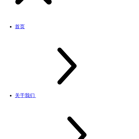
首页
关于我们