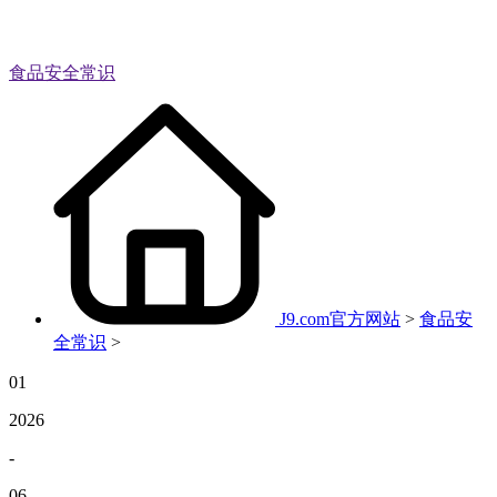
食品安全常识
J9.com官方网站
>
食品安
全常识
>
01
2026
-
06