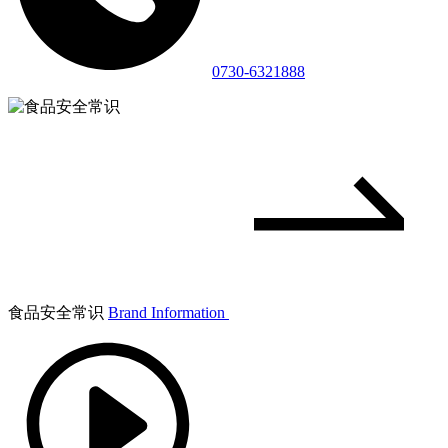
0730-6321888
食品安全常识
Brand Information