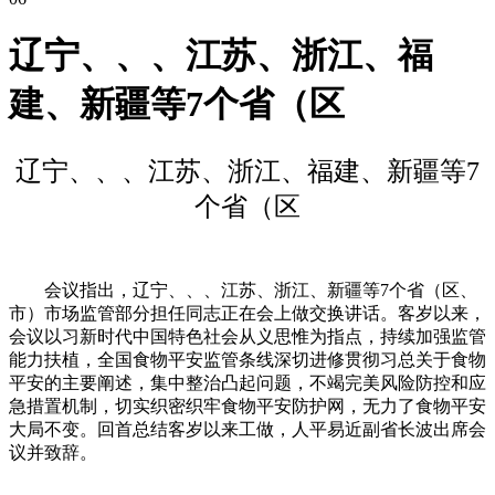
辽宁、、、江苏、浙江、福
建、新疆等7个省（区
辽宁、、、江苏、浙江、福建、新疆等7
个省（区
会议指出，辽宁、、、江苏、浙江、新疆等7个省（区、
市）市场监管部分担任同志正在会上做交换讲话。客岁以来，
会议以习新时代中国特色社会从义思惟为指点，持续加强监管
能力扶植，全国食物平安监管条线深切进修贯彻习总关于食物
平安的主要阐述，集中整治凸起问题，不竭完美风险防控和应
急措置机制，切实织密织牢食物平安防护网，无力了食物平安
大局不变。回首总结客岁以来工做，人平易近副省长波出席会
议并致辞。