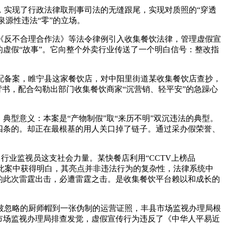
实现了行政法律取刑事司法的无缝跟尾，实现对质照的“穿透
泉源性违法“零”的立场。
反不合理合作法》等法令律例引入收集餐饮法律，管理虚假宣
虚假“故事”。它向整个外卖行业传送了一个明白信号：整改指
备案，睢宁县这家餐饮店，对中阳里街道某收集餐饮店查抄，
背书，配合勾勒出部门收集餐饮商家“沉营销、轻平安”的急躁心
型意义：本案是“产物制假”取“来历不明”双沉违法的典型。
四条的。却正在最根基的用人关口掉了链子。通过采办假荣誉、
行业监视员这支社会力量。某快餐店利用“CCTV上榜品
在此案中获得明白，其亮点并非违法行为的复杂性，法律系统中
的此次雷霆出击，必遭雷霆之击。是收集餐饮平台赖以和成长的
顶被忽略的厨师帽到一张伪制的运营证照，丰县市场监视办理局根
市场监视办理局排查发觉，虚假宣传行为违反了《中华人平易近