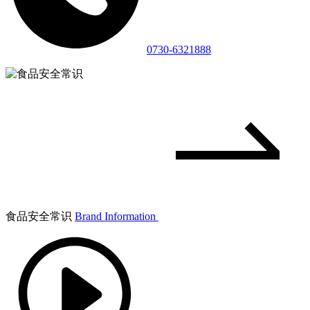
0730-6321888
食品安全常识
Brand Information