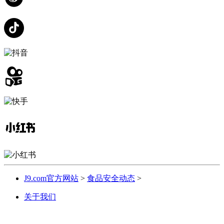
J9.com官方网站
>
食品安全动态
>
关于我们