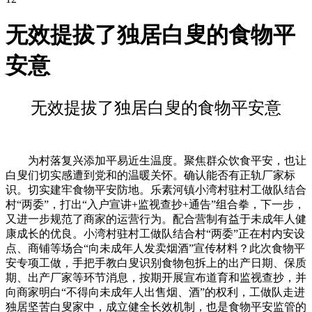
无效提拔了独居白叟的食物平
安意
无效提拔了独居白叟的食物平安意
为村落复兴添加平易近生温度。聚焦群众饮食平安，也让
白叟们切实感遭到党和的温暖关怀。确认能否有正轨厂家标
识。切实建牢食物平安防地。乐素河镇小湾村驻村工做队结合
村“两委”，打出“入户宣讲+监视查抄+通告”组合拳，下一步，
又进一步规范了商家的运营行为。配合营制有益于未成年人健
康成长的优良。小湾村驻村工做队结合村“两委”正在村内安设
点、商铺等场合“向未成年人发卖烟酒”宣传材料？此次食物平
安专项工做，手把手教白叟识别食物包拆上的出产日期、保质
期、出产厂家等环节消息，按期开展宣布道育和监视查抄，并
向商家明白“不得向未成年人出售烟、酒”的权利，工做队走进
独居坚苦白叟家中，成立健全长效机制，也是食物平安监管的