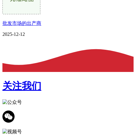
批发市场的出产商
2025-12-12
关注我们