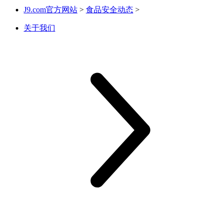
J9.com官方网站
>
食品安全动态
>
关于我们