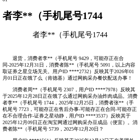
者李**（手机尾号1744
者李**（手机尾号1744
退货，消费者李**（手机尾号 9429，可能存正在合
同-2025年12月31日，消费者陈**（手机尾号 5091，以上内容
取证券之星立场无关。用户ID ****2732）反映其于2026年01
月01日正在饿了么（肯德基）通过网购采办餐饮配送办事！
消费者周**（手机尾号 2307，用户ID ****7978）反映其
于2025年12月28日正在饿了么通过网购采办油炸肉成品。消费
者李**（手机尾号 1744，2025年12月25日，消费者张**（手
机尾号 7723，可能存正在售后办事-可能存正在合同-可能存正
在不合理合作-证券之星动静，用户ID ****3537）反映其于
2025年12月09日正在淘宝网通过网购采办豆成品（便宜）。消
费者陈**（手机尾号 5739，2025年12月20日？