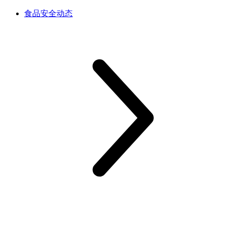
食品安全动态