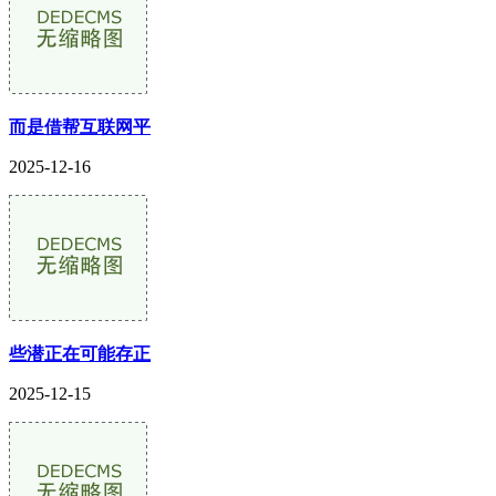
而是借帮互联网平
2025-12-16
些潜正在可能存正
2025-12-15