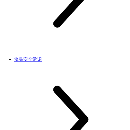
食品安全常识