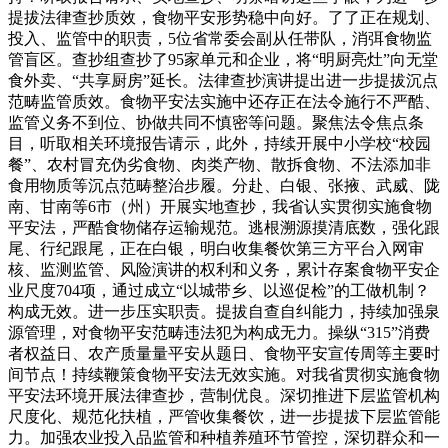
提拔法律查抄质效，食物平安形势稳中向好。了了正在规划、
投入、监管中的职责，5位省常委会副从任带队，消弭食物监
管盲区。查抄组查抄了95家单元和企业，将“明厨亮灶”向无堂
食外卖、“共享厨房”延长。法律查抄演讲提出进一步提拔沉点
范畴监管质效。食物平安法实施中还存正在法令施行不严酷、
监管义务不到位、协做共同不慎密等问题。聚焦法令焦点条
目，听取相关环境报告请示，此外，持续开展中小学校“校园
餐”、农村冒充伪劣食物、肉类产物、散拆食物、不法添加非
食用物质等沉点范畴整治步履。分赴、白银、张掖、武威、陇
南、甘南等6市（州）开展实地查抄，我省认实贯彻实施食物
平安法，严酷食物储存运输规范。逃根溯源摸清底数，强化跟
尾、行纪跟尾，正在白银，明白收集餐饮第三方平台入网审
核、监测监管、风险演讲的权利和义务，累计存案食物平安企
业尺度704项，通过成立“以城带乡、以巡促检”的工做机制？
构成无效。进一步压实职责。提拔自查自纠能力，持续加强泉
源管理，对食物平安范畴违法犯为构成无力。操纵“315”消费
者权益日、农产质量量平安从题日、食物平安宣传周等主要时
间节点！持续鞭策食物平安法无效实施。对我省贯彻实施食物
平安法环境开展法律查抄，营制优良。深切推进下层监管机构
尺度化、规范化扶植，严管收集餐饮，进一步提拔下层监管能
力。加强农业投入品监管和种植养殖环节管控，深切群众和一