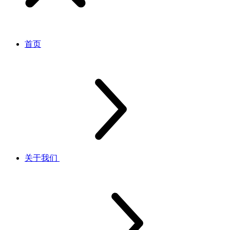
首页
关于我们