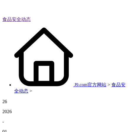
食品安全动态
J9.com官方网站
>
食品安
全动态
>
26
2026
-
01