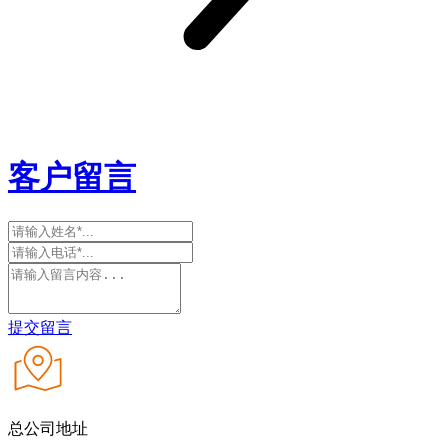
客户留言
提交留言
总公司地址