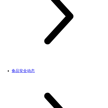
食品安全动态