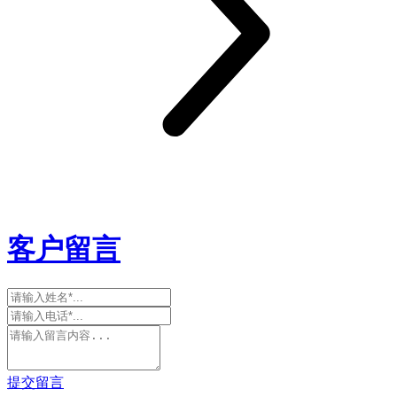
客户留言
提交留言