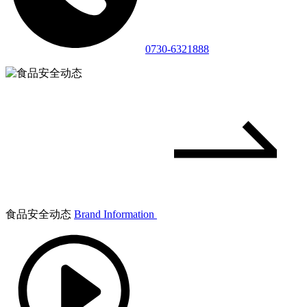
0730-6321888
食品安全动态
Brand Information