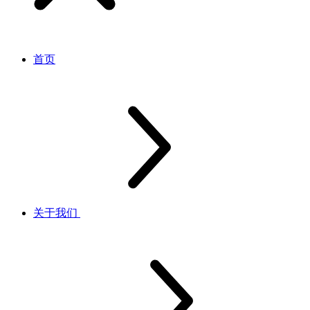
首页
关于我们