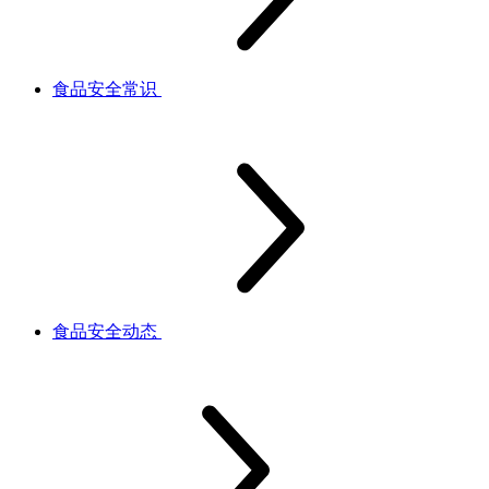
食品安全常识
食品安全动态