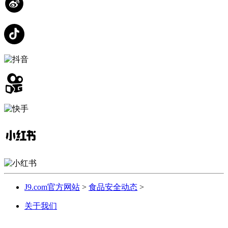
J9.com官方网站
>
食品安全动态
>
关于我们