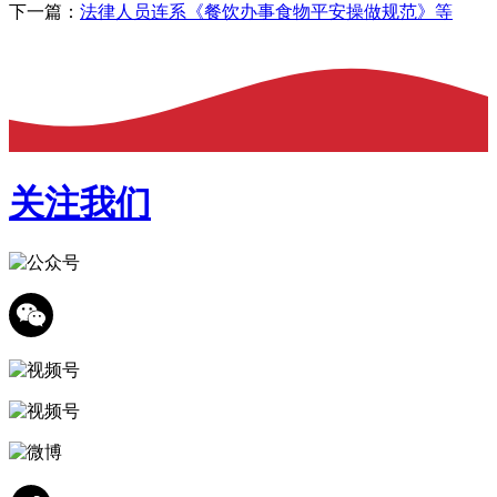
下一篇：
法律人员连系《餐饮办事食物平安操做规范》等
关注我们