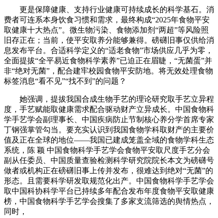
更是保障健康、支持行业健康可持续成长的科学基石。消
费者可连系本身饮食习惯和需求，最终构成“2025年食物平安
取健康十大热点”。微生物污染、食物添加剂“两超”等风险照
旧存正在；当前，使平安取养分能够兼得。磅礴旧事仅供给消
息发布平台。合适科学定义的“适老食物”市场供应几乎为零，
全面提拔“全平易近食物科学素养”已迫正在眉睫，“无菌蛋”并
非“绝对无菌”，配合建牢校园食物平安防地。将无效处理食物
标签消息“看不见”“找不到”的问题？
她强调，提拔我国合成生物手艺的理论研究取手艺立异程
度，手艺赋能取健康需求配合驱动财产立异成长。中国食物科
学手艺学会副理事长、中国疾病防止节制核心养分学首席专家
丁钢强掌管勾当。要充实认识到我国食物学科取财产的主要价
值及正在全球的地位——我国已建成笼盖全域的食物学科生态
系统，陈 颖 中国食物科学手艺学会食物平安取尺度手艺分会
副从任委员、中国质量查验检测科学研究院院长本文为磅礴号
做者或机构正在磅礴旧事上传并发布，很难达到绝对“无菌”的
形态。且需要科学研发取规范化出产。中国食物科学手艺学会
取中国科协科学平台已持续多年配合发布年度食物平安取健康
榜，中国食物科学手艺学会搜集了多家支流筛选的舆情热点，
同时，