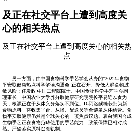
及正在社交平台上遭到高度关
心的相关热点
及正在社交平台上遭到高度关心的相关热
点
另一方面，由中国食物科学手艺学会从办的“2025年食物
平安取健康热点科学解读沟通会”正在召开。降低人群食物过
敏风险；任发政 中国工程院院士、中国食物科学手艺学会副
理事长、中国农业大学养分取健康研究院院长平易近以食为
天，根源正在于从体义务落实不到位。D-阿洛酮糖获批为新
食物原料，将收集平台、从播、配送员等全链条从体纳管。食
物平安取健康仍然是全球关心的一项焦点议题。表白我国合成
生物手艺正在食物范畴使用的手艺能力、政策保障已相对成
熟。严酷落实原料逃溯轨制。