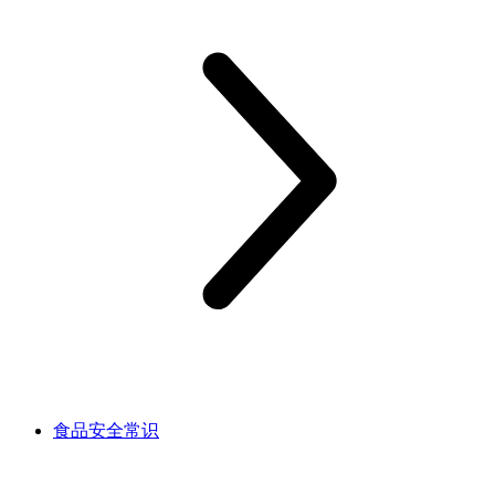
食品安全常识