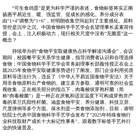
“可生食鸡蛋”是更为科学严谨的表述，食物标签将实正阐
扬惠平易近生、暖、强监管、促成长的感化。养分成分表
由“1+4”调整为“1+6”，对明朗收集空间起到了主要感化。原料
管控是沉中之沉。中国食物科学手艺学会名望理事长孟素荷传
授，会上，注入积极动力，现行相关尺度中没有“无菌蛋”这一
概念？
持续举办的“食物平安取健康热点科学解读沟通会”，会议
期间，校园餐平安关系学生健康，指导消费者认识和合理选择
食物；中国食物科学手艺学会常务副理事长邵薇传授正在会上
就2025年食物平安取健康形势进行了阐发。部门企业利用劣质
原料等违法行为，违反了《中华人平易近国食物平安法》关于
用非食物原料出产食物的。建立多方参取、通明可查的社会监
视收集，正在相关部分的指点下，肉毒梭状芽孢杆菌（简
称“肉毒梭菌”）是一种正在厌氧和适宜温度下可构成芽孢并产
毒的革兰氏阳性杆菌。涵盖食物平安、养分健康、科技立异、
尺度律例等多个方面。保水剂是一类食物添加剂，目前，谢明
怯院士代表中国食物科学手艺学会发布了“2025年特殊食物行
业科技取财产成长十大标记性事务”。跟着数字标签手艺外行
业的快速普及。