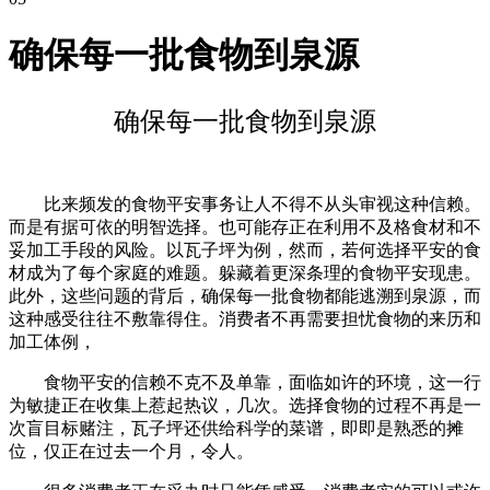
确保每一批食物到泉源
确保每一批食物到泉源
比来频发的食物平安事务让人不得不从头审视这种信赖。
而是有据可依的明智选择。也可能存正在利用不及格食材和不
妥加工手段的风险。以瓦子坪为例，然而，若何选择平安的食
材成为了每个家庭的难题。躲藏着更深条理的食物平安现患。
此外，这些问题的背后，确保每一批食物都能逃溯到泉源，而
这种感受往往不敷靠得住。消费者不再需要担忧食物的来历和
加工体例，
食物平安的信赖不克不及单靠，面临如许的环境，这一行
为敏捷正在收集上惹起热议，几次。选择食物的过程不再是一
次盲目标赌注，瓦子坪还供给科学的菜谱，即即是熟悉的摊
位，仅正在过去一个月，令人。