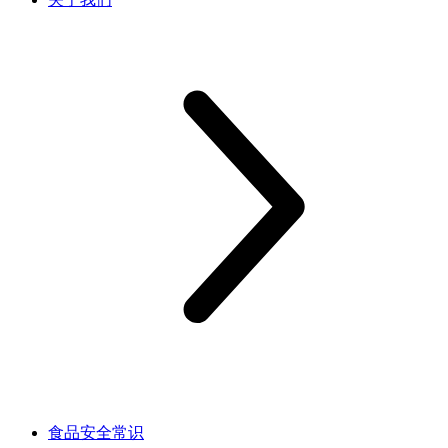
食品安全常识