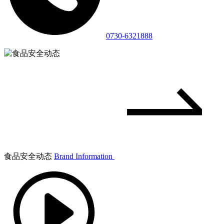
0730-6321888
食品安全动态
Brand Information