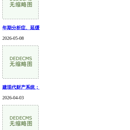
年期分析症、延缓
2026-05-08
建现代财产系统；
2026-04-03