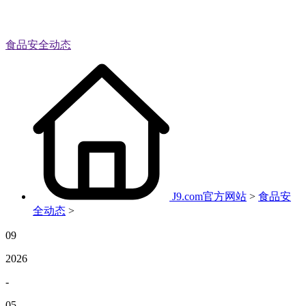
食品安全动态
J9.com官方网站
>
食品安
全动态
>
09
2026
-
05