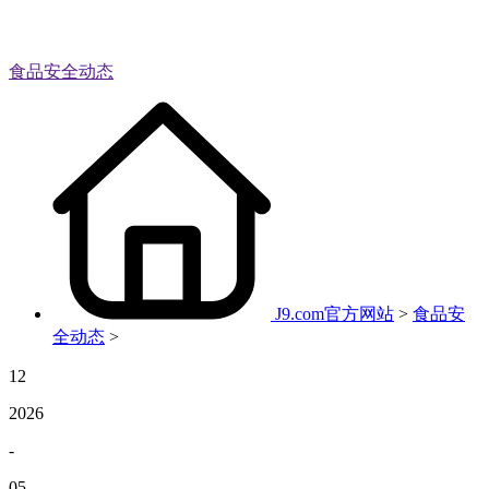
食品安全动态
J9.com官方网站
>
食品安
全动态
>
12
2026
-
05