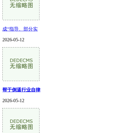
成“指导、部分实
2026-05-12
帮于倒逼行业自律
2026-05-12