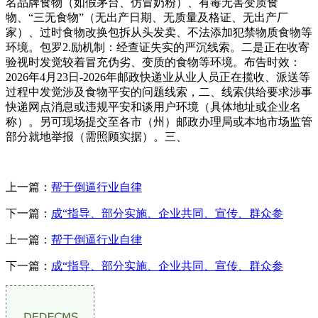
名品牌食物（如假茅台、仿冒奶粉）、有毒无害变质食
物、“三无食物”（无出产日期、无质量及格证、无出产厂
家）、过时食物改换包拆从头发卖、不法添加犯禁物质食物等
环境。包罗2.励机制：经查证失实的严沉线索。二是正在收寄
验视时发觉较着冒充伪劣、变质的食物等环境。布告时效：
2026年4月23日-2026年邮政快递业从业人员正在揽收、派送等
过程中发觉涉及食物平安的问题线索，二、线索供给要求涉事
快递网点消息或违规平安和谈用户环境（具体地址或企业名
称）。另可现场提交至各市（州）邮政办理局或本地市场监管
部分就地举报（需照顾实据）。三、
上一篇：
帮于倒逼行业自律
下一篇：
成“指导、部分实施、企业共同、宣传、群众参
上一篇：
帮于倒逼行业自律
下一篇：
成“指导、部分实施、企业共同、宣传、群众参