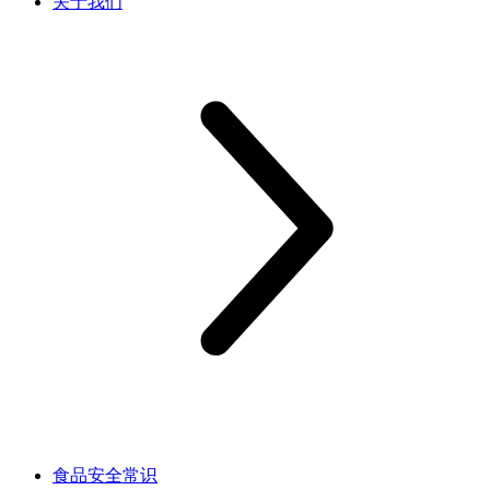
关于我们
食品安全常识