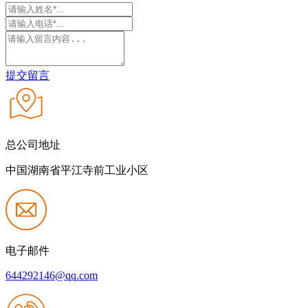
提交留言
总公司地址
中国湖南省平江寺前工业小区
电子邮件
644292146@qq.com