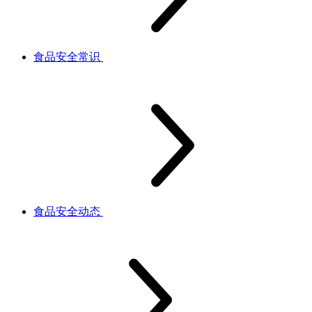
食品安全常识
食品安全动态