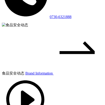
0730-6321888
食品安全动态
Brand Information