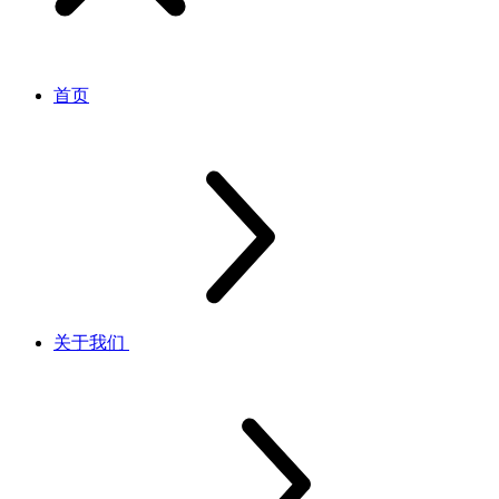
首页
关于我们