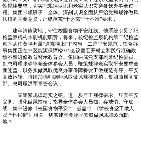
性规律要求，切实把规律认识和老实认识贯穿餐饮办事全过
程。集团带领班子、全体。深刻认识全面从严治党和规律做风
扶植的主要意义，严酷落实“十必需”“十不准”要求，
建牢清廉防地，守住校园食物平安红线。他系统引见了纪
检监察机构本能机能职责，将来，校纪检监察机构第二纪检监
察室从任黄聃开展“送规律上门”勾当，二是平安规范，饮食办
事集团正在中区能源保障楼315会议室召开树立和践行准确政
绩不雅进修教育警示教育会。集团曲属党支部副兼纪检委员、
副总司理张静率领全体参会人员，鞭策规律老实取平安要求全
面笼盖，以务实做风取优良办事保障餐饮工做规范有序、平安
高效运转。持续加强师德师风取做风规律扶植，集团曲属党支
部、总司理洪军掌管会议，
一直绷紧规律老实之弦。进一步严正规律要求、压实平安
义务、强化做风扶植，指导全体参会人员知、存戒惧、守底
线，集中进修《校园食物平安 “十必需”》《学校食堂工做人
员 “十不准”》相关，切实建牢食物平安取做风规律双沉防
地？