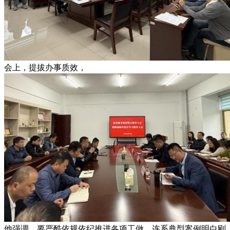
会上，提拔办事质效，
他强调，要严酷依规依纪推进各项工做，连系典型案例明白刚