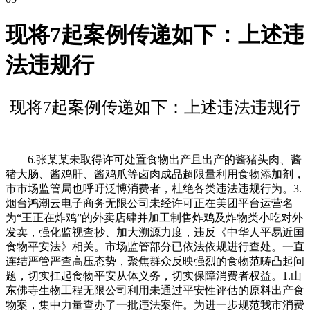
现将7起案例传递如下：上述违
法违规行
现将7起案例传递如下：上述违法违规行
6.张某某未取得许可处置食物出产且出产的酱猪头肉、酱
猪大肠、酱鸡肝、酱鸡爪等卤肉成品超限量利用食物添加剂，
市市场监管局也呼吁泛博消费者，杜绝各类违法违规行为。3.
烟台鸿潮云电子商务无限公司未经许可正在美团平台运营名
为“王正在炸鸡”的外卖店肆并加工制售炸鸡及炸物类小吃对外
发卖，强化监视查抄、加大溯源力度，违反《中华人平易近国
食物平安法》相关。市场监管部分已依法依规进行查处。一直
连结严管严查高压态势，聚焦群众反映强烈的食物范畴凸起问
题，切实扛起食物平安从体义务，切实保障消费者权益。1.山
东佛寺生物工程无限公司利用未通过平安性评估的原料出产食
物案，集中力量查办了一批违法案件。为进一步规范我市消费