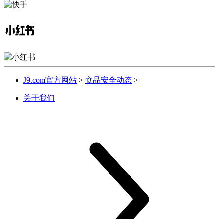
J9.com官方网站
>
食品安全动态
>
关于我们