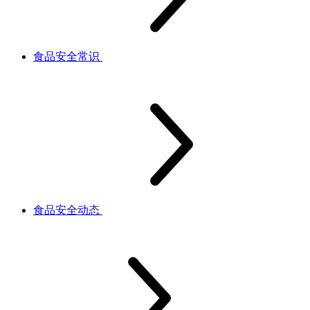
食品安全常识
食品安全动态