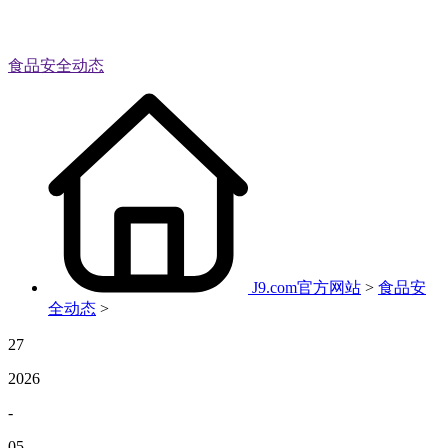
食品安全动态
J9.com官方网站
>
食品安
全动态
>
27
2026
-
05