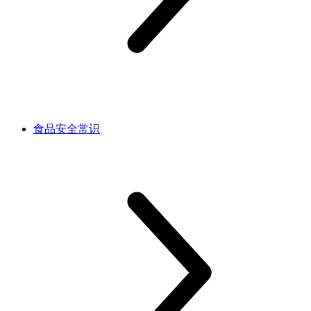
食品安全常识