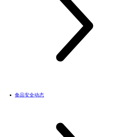
食品安全动态