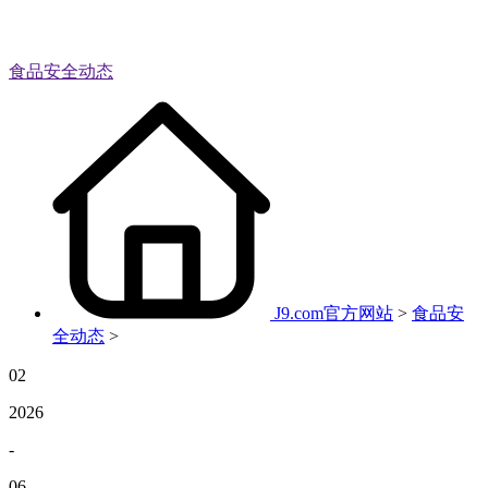
食品安全动态
J9.com官方网站
>
食品安
全动态
>
02
2026
-
06