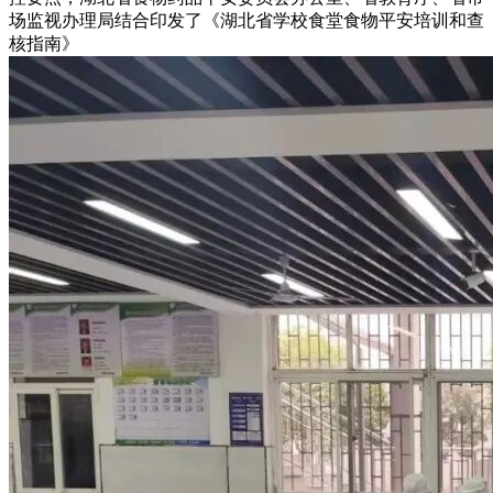
场监视办理局结合印发了《湖北省学校食堂食物平安培训和查
核指南》