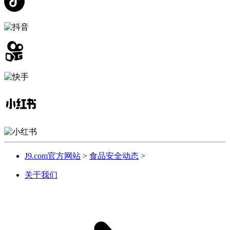
J9.com官方网站
>
食品安全动态
>
关于我们